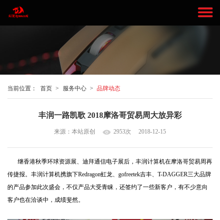
当前位置：
首页
>
服务中心
>
品牌动态
丰润一路凯歌 2018摩洛哥贸易周大放异彩
来源：本站原创
2953次
2018-12-15
继香港秋季环球资源展、迪拜通信电子展后，丰润计算机在摩洛哥贸易周再
传捷报。丰润计算机携旗下Redragon虹龙、gofreetek吉丰、T-DAGGER三大品牌
的产品参加此次盛会，不仅产品大受青睐，还签约了一些新客户，有不少意向
客户也在洽谈中，成绩斐然。