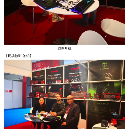
咨询耳机
【现场掠影·签约】