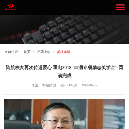
当前位置：
首页
>
品牌中心
>
老板访谈
陆航校友再次传递爱心 重电2018“丰润专项励志奖学金” 圆
满完成
来源：本站原创
2392次
2018-06-22